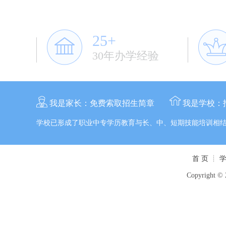
25+
30年办学经验
我是家长：
免费索取招生简章
我是学校：
学校已形成了职业中专学历教育与长、中、短期技能培训相
首 页
┊
Copyright