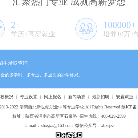
汇聚热门专业 成就高薪梦想
2+
100000+
学历+高薪就业
培养10万+
招生录取查询
结合的多学制、多专业、多层次的办学格局。
学校概况
┊
专业设置
┊
网上报名
┊
新闻动态
┊
最新招聘
┊
安置就业
 © 2013-2022 渭南西北新世纪职业中等专业学校.All Rights Reserved
陕ICP备1
校址：陕西省渭南市高新区石泉路 招生热线：400-029-2599
E-mail：xbxsjzz@163.com 微信公众号：xbxsjzz