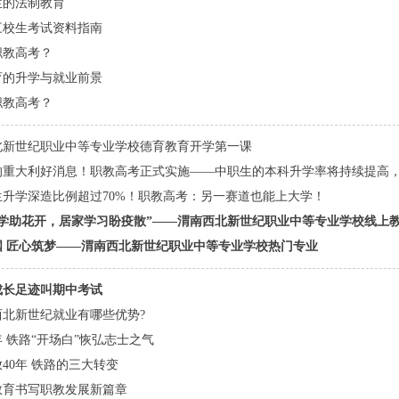
生的法制教育
年三校生考试资料指南
职教高考？
育的升学与就业前景
职教高考？
北新世纪职业中等专业学校德育教育开学第一课
的重大利好消息！职教高考正式实施——中职生的本科升学率将持续提高
生升学深造比例超过70%！职教高考：另一赛道也能上大学！
教学助花开，居家学习盼疫散”——渭南西北新世纪职业中等专业学校线上教
国 匠心筑梦——渭南西北新世纪职业中等专业学校热门专业
成长足迹叫期中考试
北新世纪就业有哪些优势?
年 铁路“开场白”恢弘志士之气
40年 铁路的三大转变
教育书写职教发展新篇章