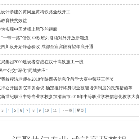
建设计参建的黄冈至黄梅铁路全线开工
高教育扶贫效益
铁为实现中国梦插上腾飞的翅膀
“一带一路”倡议 中欧班列引领对外开放新潮流
铁四川段开始静态验收 成都至宜宾段有望年底开通
局集团2000建设者奋战在汉十高铁施工一线
民生公交”深化“同城效应”
我校程洁老师在2018年陕西省信息化教学大赛中荣获三等奖
主持召开国务院常务会议 确定推行终身职业技能培训制度的政策措施等
北新世纪职业中等专业学校参加渭南市2018年中等职业学校信息化教学大
3
4
5
6
7
8
9
10
11
下一页
尾页