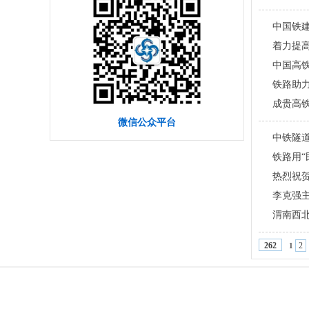
中国铁
着力提
中国高
铁路助力
成贵高
微信公众平台
中铁隧道
铁路用“
热烈祝贺
李克强
渭南西
2
262
1